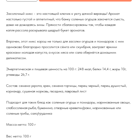
Засолочный микс - это настоящий ключик к уюту дачной веранды! Аромат
настолько густой и аппетитный, что банку соленых огурцов захочется съесть,
даже не дожидаясь зимы. Пряности сбалансированы так, чтобы каждая
капля рассола раскрывала щедрый букет ароматов.
Впрочем, этот микс хорош не только для засолки огурцов и помидоров: с ним
одинаково благородно просолится сёмга или скумбрия, заиграет яркими
красками молодая капуста, а кусок мяса или сала обернётся домашним
деликатесом.
Энергетическая и пищевая ценность на 100 г: 248 ккал, белки 14,4 г, жиры 10г,
углеводы 26,7 г.
Состав: семена укропа, хрен, семена горчицы, перец черный, перец душистый,
кориандр, сушеная морковь, гвоздика, лавровый лист
Подходит для таких блюд как соленые огурцы и помидоры, маринованные овощи,
слабосоленая рыба, буженина, отварные креветки/раки, маринованные или
соленые грибы, сало/грудинка
Масса нетто: 100 г
Вес нетто: 100 г