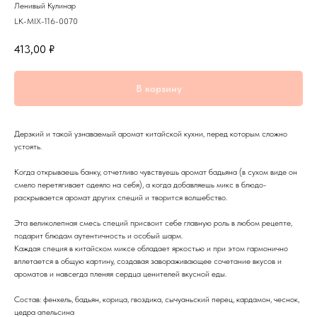
Ленивый Кулинар
LK-MIX-116-0070
413,00
₽
В корзину
Дерзкий и такой узнаваемый аромат китайской кухни, перед которым сложно
устоять.
Когда открываешь банку, отчетливо чувствуешь аромат бадьяна (в сухом виде он
смело перетягивает одеяло на себя), а когда добавляешь микс в блюдо-
раскрывается аромат других специй и творится волшебство.
Эта великолепная смесь специй присвоит себе главную роль в любом рецепте,
подарит блюдам аутентичность и особый шарм.
Каждая специя в китайском миксе обладает яркостью и при этом гармонично
вплетается в общую картину, создавая завораживающее сочетание вкусов и
ароматов и навсегда пленяя сердца ценителей вкусной еды.
Состав: фенхель, бадьян, корица, гвоздика, сычуаньский перец, кардамон, чеснок,
цедра апельсина