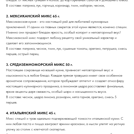
В составе: паприка, лук, горчица, кориандр, тмин, майоран, чеснок,
2. МЕКСИКАНСКИЙ МИКС 65 г.
Мексиканская кухня - это настоящий рай для любителей кулинарных
приключений. И одним из главных секретов этой кухни являются, конечно специи.
Именно они придают блюдам яркость, особый колорит и неповторимый вкус!
Мексиканский микс подарит любому рецепту свой уникальный характер и
сделает его запоминающимся.
В составе: паприка, чеснок, тмин, лук, сушеные томаты, орегано, петрушка, смесь
перцев, острый перец.
3. СРЕДИЗЕМНОМОРСКИЙ МИКС 50 г.
Настоящее сокровище на вашей кухне, привнесет неповторимый вкус и
изысканность в любое блюдо. Каждая пряная травушка имеет свое особенное
ароматное сопровождение, которое пробуждает аппетит и создает атмосферу
настоящего кулинарного праздника, а лимонная цедра расставляет финальные,
яркие акценты даря свежесть, особый шарм и насыщенность вкуса.
В составе: чеснок, цедра лимона, розмарин, мята горная, орегано, смесь 5
перцев.
4. ИТАЛЬЯНСКИЙ МИКС 45 г.
Микс специй и трав идеально подчеркивающий тонкости итальянской кухни. С
ним любая паста и пицца заиграют яркими красками, а мысли улетят на уютную
улочку за столик с клетчатой скатертью.