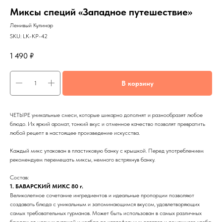
Миксы специй «Западное путешествие»
Ленивый Кулинар
SKU:
LK-KP-42
1 490
₽
В корзину
ЧЕТЫРЕ уникальные смеси, которые шикарно дополнят и разнообразят любое
блюдо. Их яркий аромат, тонкий вкус и отменное качество позволят превратить
любой рецепт в настоящее произведение искусства.
Каждый микс упакован в пластиковую банку с крышкой. Перед употреблением
рекомендуем перемешать миксы, немного встряхнув банку.
Состав:
1. БАВАРСКИЙ МИКС 80 г.
Великолепное сочетание ингредиентов и идеальные пропорции позволяют
создавать блюда с уникальным и запоминающимся вкусом, удовлетворяющих
самых требовательных гурманов. Может быть использован в самых различных
блюдах: от мясных гуляшей и колбас до картофельных салатов и домашнего хлеба.