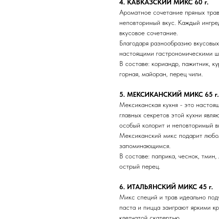
4. КАВКАЗСКИЙ МИКС 60 г.
Ароматное сочетание пряных трав
неповторимый вкус. Каждый ингред
вкусовое сочетание.
Благодаря разнообразию вкусовых
настоящими гастрономическими ш
В составе: кориандр, пажитник, ку
горная, майоран, перец чили.
5. МЕКСИКАНСКИЙ МИКС 65 г.
Мексиканская кухня - это настоя
главных секретов этой кухни явля
особый колорит и неповторимый в
Мексиканский микс подарит любом
запоминающимся.
В составе: паприка, чеснок, тмин,
острый перец.
6. ИТАЛЬЯНСКИЙ МИКС 45 г.
Микс специй и трав идеально под
паста и пицца заиграют яркими кр
клетчатой скатертью.