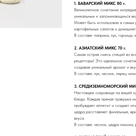
1. БАВАРСКИЙ МИКС 80 г.
Великолепное сочетание ингредие
уникальным и запоминающимся вку
Может быть использован в самых р
картофельных салатов и домашнег
В составе: паприка, лук, горчица, 
2. АЗИАТСКИЙ МИКС 70 г.
Самая острая смесь специй во вс
рецепторы! Это идеальное сочета
создавая уникальный аромат и вку
В составе: лук, чеснок, перец чил
3. СРЕДИЗЕМНОМОРСКИЙ МИК
Настоящее сокровище на вашей ку
блюдо. Каждая пряная травушка и
пробуждает аппетит и создает ат
цедра расставляет финальные, яр
вкуса.
В составе: чеснок, цедра лимона, 