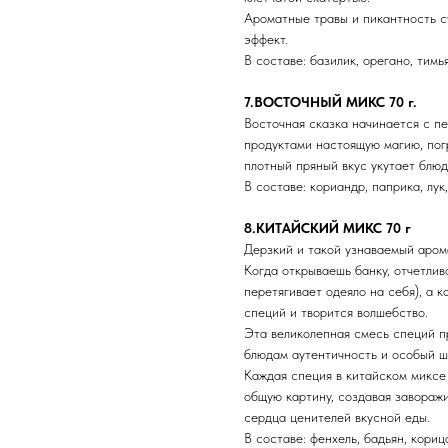
Ароматные травы и пикантность с
эффект.
В составе: базилик, орегано, тимь
7.ВОСТОЧНЫЙ МИКС 70 г.
Восточная сказка начинается с пе
продуктами настоящую магию, пог
плотный пряный вкус укутает блюд
В составе: кориандр, паприка, лук
8.КИТАЙСКИЙ МИКС 70 г
Дерзкий и такой узнаваемый арома
Когда открываешь банку, отчетлив
перетягивает одеяло на себя), а 
специй и творится волшебство.
Эта великолепная смесь специй п
блюдам аутентичность и особый ш
Каждая специя в китайском миксе
общую картину, создавая завораж
сердца ценителей вкусной еды.
В составе: фенхель, бадьян, кориц