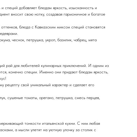
 и специй добавляет блюдам яркость, изысканность и
иент вносит свою нотку, создавая гармоничное и богатое
 оттенков, блюда с Кавказским миксом специй становятся
едеврами.
ркума, чеснок, петрушка, укроп, базилик, чабрец, мята
щий рай для любителей кулинарных приключений. И одним из
ются, конечно специи. Именно они придают блюдам яркость,
кус!
у рецепту свой уникальный характер и сделает его
 лук, сушеные томаты, орегано, петрушка, смесь перцев,
черкивающий тонкости итальянской кухни. С ним любая
асками, а мысли улетят на уютную улочку за столик с