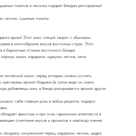
ушеных томатов и чеснока подарят блюдам ресторанный
ян, чеснок, сушеные томаты.
рвого вдоха! Этот микс специй творит с обычными
ружая в многообразие вкусов восточных стран. Этот
а в бархатные оттенки восточного базара
, корица, кумин, кардамон, куркума, чеснок, мята
т китайской кухни, перед которым сложно устоять.
о чувствуешь аромат бадьяна (в сухом виде он смело
когда добавляешь микс в блюдо-раскрывается аромат других
рисвоит себе главную роль в любом рецепте, подарит
арм.
 обладает яркостью и при этом гармонично вплетается в
ивающее сочетание вкусов и ароматов и навсегда пленяя
а, гвоздика, сычуаньский перец, кардамон, чеснок, цедра