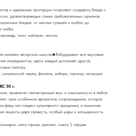
нтов и идеальные пропорции позволяют создавать блюда с
сом, удовлетворяющих самых требовательных гурманов.
азличных блюдах: от мясных гуляшей и колбас до
о хлеба.
кориандр, тмин, майоран, чеснок,
ей линейке авторских миксов🔥Взбудоражит все вкусовые
ние ингредиентов, здесь каждый дополняет другой,
совую палитру.
и, сычуаньский перец, фенхель, имбирь, горчица, петрушка
С 50 г.
хне, привнесет неповторимый вкус и изысканность в любое
меет свое особенное ароматное сопровождение, которое
мосферу настоящего кулинарного праздника, а лимонная
кие акценты даря свежесть, особый шарм и насыщенность
розмарин, мята горная, орегано, смесь 5 перцев.