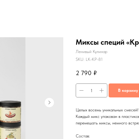
Миксы специй «Кр
Ленивый Кулинар
SKU:
LK-KP-81
2 790
₽
В корзину
Целых восемь уникальных смесей!
Каждый микс упакован в пластико
перемешать миксы, немного встрях
Состав: